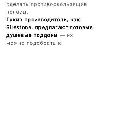
сделать противоскользящие
полосы.
Такие производители, как
Silestone, предлагают готовые
душевые поддоны
— их
можно подобрать к
раковинам, столешницам,
настенным или напольным
покрытиям Silestone.
Мы — латвийская компания, успешно
работающая с 1991 года. Основным
видом деятельности является
строительство дорог, улиц, площадей и
производство асфальтобетона, а также
добыча доломитового щебня и песка
на карьерах, принадлежащих
компании.
Более...