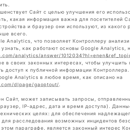
ить.
шенствует Сайт с целью улучшения его использ
ть, какая информация важна для посетителей Са
стройства и браузер они используют, из какого 
чше всего.
e Analytics, что позволяет Контроллеру анализи
узнать, как работают основы Google Analytics, 
le.com/analytics/answer/1012034?hl=enen&ref_top
е в своих законных интересах, чтобы улучшить
ть доступ к публичной информации Контроллера
ogle Analytics в любое время, как описано на
e.com/dlpage/gaoptout/
.
н Сайт, может записывать запросы, отправленн
раузер, IP-адрес, дата и время доступа). Данны
технических целях: для обеспечения надлежаще
е для расследования возможных инцидентов без
 этом параграфе, является законный интерес Ко