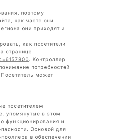
ования, поэтому
йта, как часто они
региона они приходят и
ровать, как посетители
на странице
ic=6157800
. Контроллер
 понимание потребностей
. Посетитель может
ые посетителем
е, упомянутые в этом
го функционирования и
опасности. Основой для
нтроллера в обеспечении