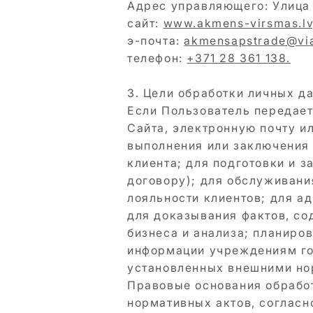
Адрес управляющего: Улиц
сайт:
www.akmens-virsmas.lv
э-почта:
akmensapstrade@via
телефон:
+371 28 361 138.
3. Цели обработки личных д
Если Пользователь передает
Сайта, электронную почту и
выполнения или заключения
клиента; для подготовки и з
договору); для обслуживани
лояльности клиентов; для а
для доказывания фактов, со
бизнеса и анализа; планиро
информации учреждениям го
установленных внешними но
Правовые основания обработ
нормативных актов, согласн