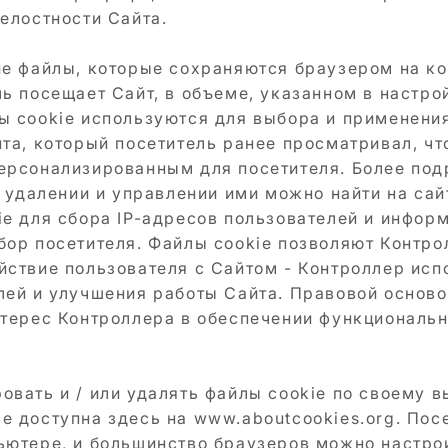
елостности Сайта.
ие файлы, которые сохраняются браузером на к
ль посещает Сайт, в объеме, указанном в настр
ы cookie используются для выбора и применени
нта, который посетитель ранее просматривал, чт
персонализированным для посетителя. Более по
х удалении и управлении ими можно найти на са
ie для сбора IP-адресов пользователей и информ
бор посетителя. Файлы cookie позволяют Контро
йствие пользователя с Сайтом - Контроллер исп
лей и улучшения работы Сайта. Правовой основ
нтерес Контроллера в обеспечении функциональн
овать и / или удалять файлы cookie по своему 
е доступна здесь на
www.aboutcookies.org
. Пос
ьютере, и большинство браузеров можно настро