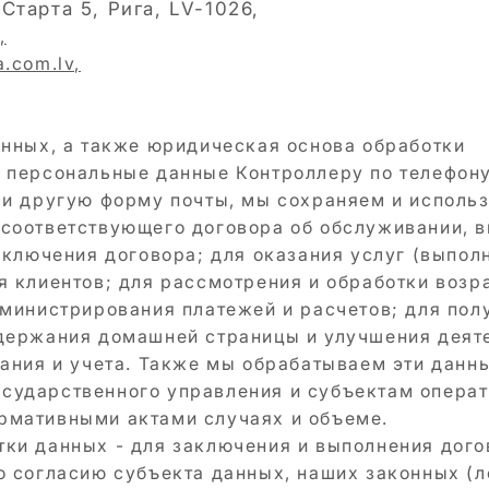
а
Старта 5, Рига, LV-1026,
,
.com.lv,
анных, а также юридическая основа обработки
 персональные данные Контроллеру по телефону
ли другую форму почты, мы сохраняем и исполь
 соответствующего договора об обслуживании, 
аключения договора; для оказания услуг (выпол
я клиентов; для рассмотрения и обработки воз
дминистрирования платежей и расчетов; для пол
держания домашней страницы и улучшения деят
вания и учета. Также мы обрабатываем эти данн
сударственного управления и субъектам операт
рмативными актами случаях и объеме.
ки данных - для заключения и выполнения дого
о согласию субъекта данных, наших законных (