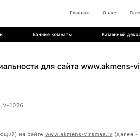
Главная
О нас
Гал
ти
Ванные комнаты
Каменный деко
иальности для сайта
www.akmens-vi
 LV-1026
яющий) на сайте
www.akmens-virsmas.lv
(далее -