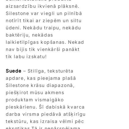
aizsardzību ikvienā plāksnē.
Silestone var viegli un pilnībā
notīrīt tikai ar ziepēm un siltu
ūdeni. Nekādu traipu, nekādu
baktēriju, nekādas
laikietilpīgas kopšanas. Nekad
nav bijis tik vienkārši panākt
tik labu izskatu!
Suede
– Stilīga, teksturēta
apdare, kas pieejama plašā
Silestone krāsu diapazonā,
piešķirot mūsu akmens
produktam vismaigāko
pieskārienu. Šī dabiskā kvarca
darba virsma piedāvā atšķirīgu
tekstūru, kas izraisa vēlmi pēc
eksotikas.Tā ir nepārspējama