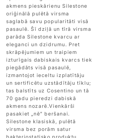
akmens pieskārienu Silestone
oriģinālā pulētā virsma
saglabā savu popularitāti visā
pasaulē. Šī dziļā un tīrā virsma
parāda Silestone kvarcu ar
eleganci un dzidrumu. Pret
skrāpējumiem un traipiem
izturīgais dabiskais kvarcs tiek
piegādāts visā pasaulē,
izmantojot ieceltu izplatītāju
un sertificētu uzstādītāju tīklu;
tas balstīts uz Cosentino un tā
70 gadu pieredzi dabiskā
akmens nozarē.Vienkārši
pasakiet „nē” beršanai.
Silestone klasiskā, pulētā
virsma bez porām satur
bakteriostatisko produktu