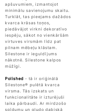
apšuvumiem, izmantojot
minimālu savienojumu skaitu.
Turklāt, tas pieejams dažādos
kvarca krāsas toņos,
piedāvājot virkni dekoratīvo
iespēju, sākot no vienkāršām
virtuves virsmām līdz pat
pilnam mēbeļu klāstam.
Silestone ir ieguldījums
nākotnē. Silestone kalpos
mūžīgi.
Polished
- tā ir oriģinālā
Silestone® pulētā kvarca
virsma. Tās izskats un
funkcionalitāte ir izturējuši
laika pārbaudi. Ar mirdzošo
spīdumu un gludo dabiskā