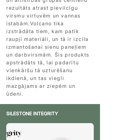
un attīstības grupas centienu
rezultāts atrast pievilcīgu
virsmu virtuvēm un vannas
istabām.Volcano tika
izstrādāta tiem, kam patīk
raupji materiāli, un tā ir izcila
izmantošanai sienu paneļiem
un darbvirsmām. Šis produkts
apstrādāts tā, lai padarītu
vienkāršu tā uzturēšanu
ikdienā, un tas viegli
mazgājams ar ziepēm un
ūdeni.
SILESTONE INTEGRITY