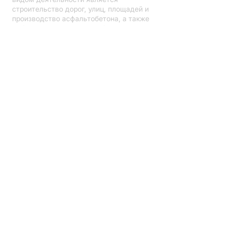
строительство дорог, улиц, площадей и
производство асфальтобетона, а также
добыча доломитового щебня и песка
на карьерах, принадлежащих
компании.
Более...
ООО "VIA"
Рег. №:
41203000663
Номер плательщика НДС:
LV41203000663
Банк: АО "Swedbank", HABALV22
Номер счета:
LV08HABA0001408048200
Контактная информация
+371 28 361 138
akmensapstrade@via.com.lv
Улица Старта 5, Рига, LV-1026 (У
моста Браса)